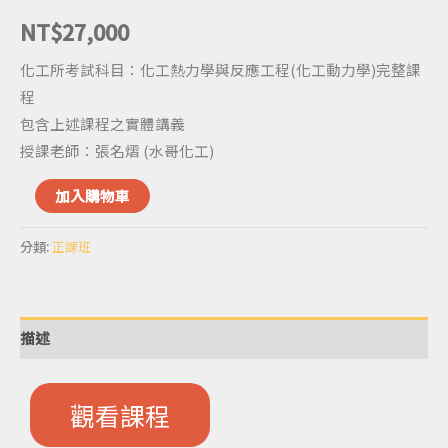
數
NT$
27,000
量
化工所考試科目：化工熱力學與反應工程(化工動力學)完整課
程
包含上述課程之實體講義
授課老師：張名熠 (水哥化工)
加入購物車
分類:
正課班
描述
觀看課程