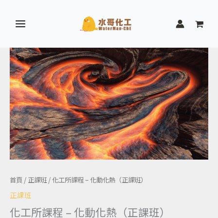
所
跳
課
至
程
主
-
要
化
化
內
工
動
容
所
化
課
熱
程
（正
-
課
化
班）
動
數
化
量
熱
首頁
/
正課班
/ 化工所課程 – 化動化熱（正課班）
（正
正課班
課
化工所課程 – 化動化熱（正課班）
班）