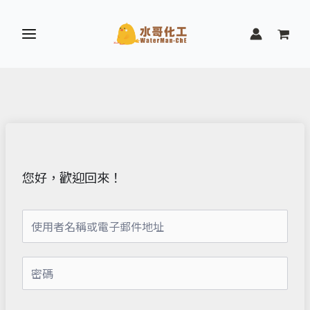
跳
至
主
要
內
容
您好，歡迎回來！