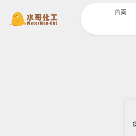
跳
首頁
至
主
要
內
容