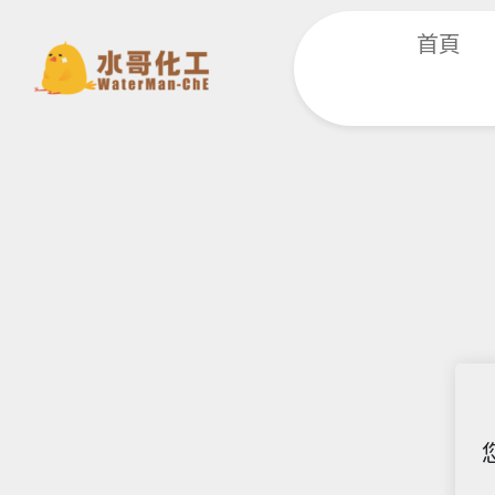
跳
首頁
至
主
要
內
容