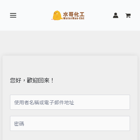
跳
至
主
要
內
容
您好，歡迎回來！