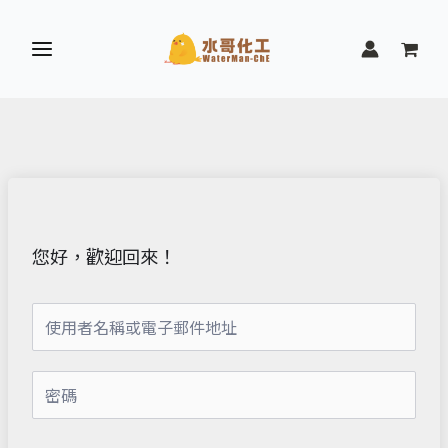
跳
至
主
要
內
容
您好，歡迎回來！