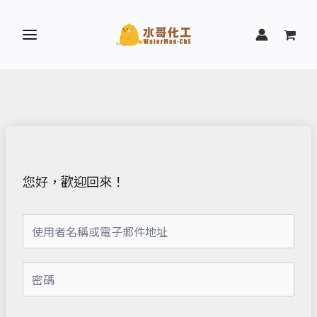
跳
至
主
要
內
容
您好，歡迎回來！