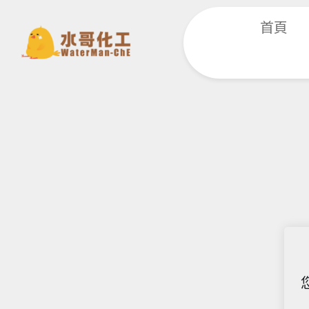
跳
首頁
至
主
要
內
容