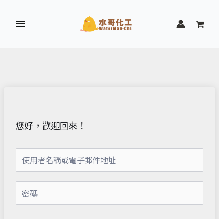
跳
至
主
要
內
容
您好，歡迎回來！