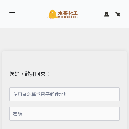
跳
至
主
要
內
容
您好，歡迎回來！