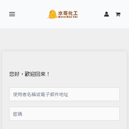
跳
至
主
要
內
容
您好，歡迎回來！