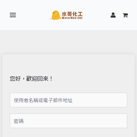
跳
至
主
要
內
容
您好，歡迎回來！