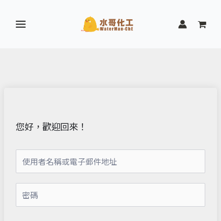
跳
至
主
要
內
容
您好，歡迎回來！