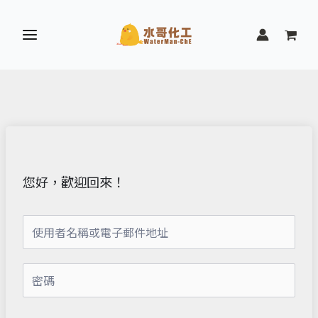
跳
至
主
要
內
容
您好，歡迎回來！