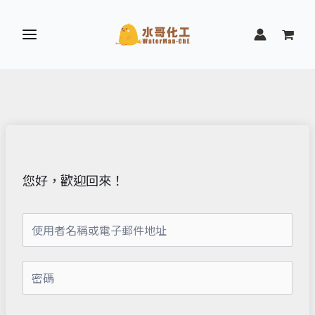
跳
至
主
要
內
容
您好，歡迎回來！