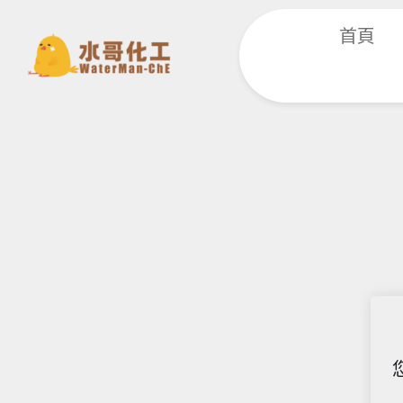
跳
首頁
至
主
要
內
容