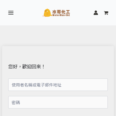
跳
至
主
要
內
容
您好，歡迎回來！