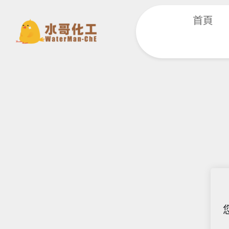
跳
首頁
至
主
要
內
容