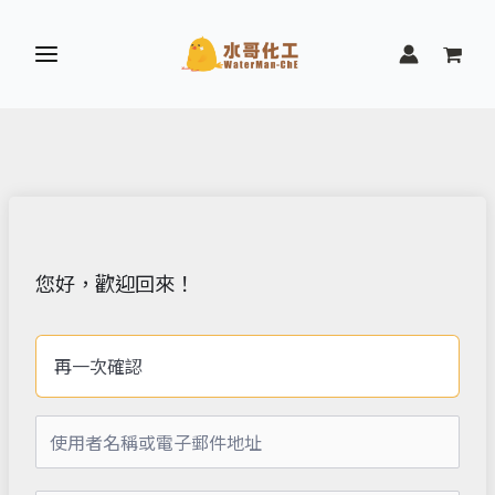
跳
至
主
要
內
容
您好，歡迎回來！
再一次確認