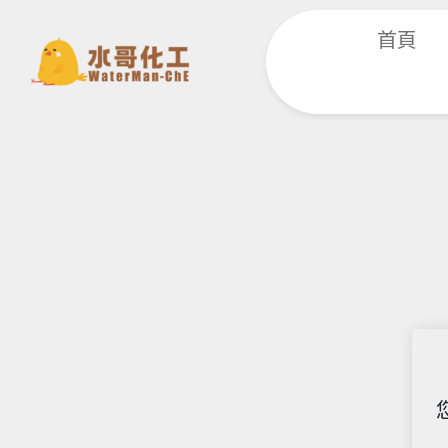
跳
首頁
至
主
要
內
容