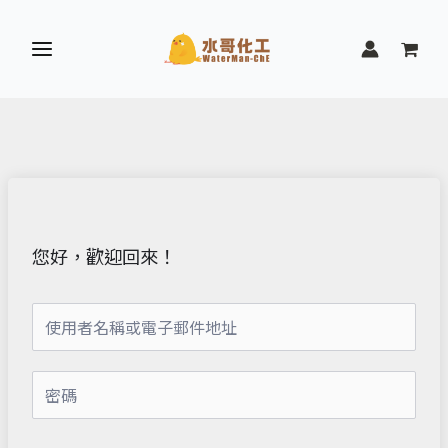
跳
至
主
要
內
容
您好，歡迎回來！