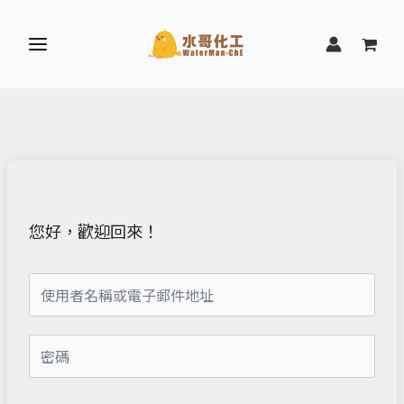
跳
至
主
要
內
容
您好，歡迎回來！