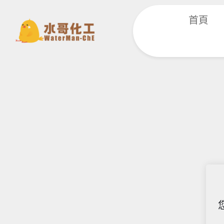
跳
首頁
至
主
要
內
容