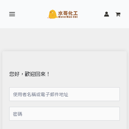
跳
至
主
要
內
容
您好，歡迎回來！