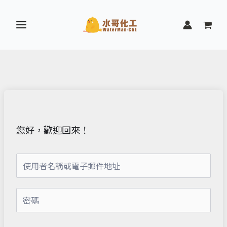
跳
至
主
要
內
容
您好，歡迎回來！