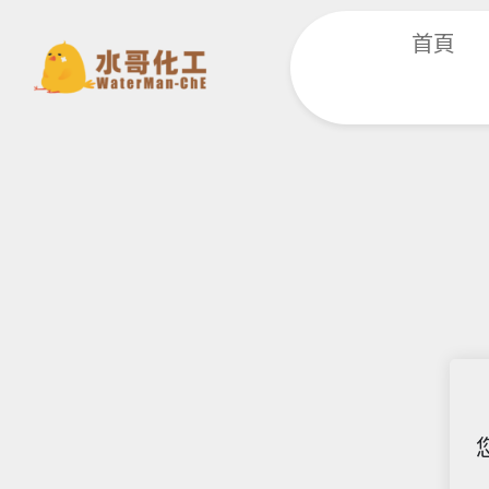
跳
首頁
至
主
要
內
容