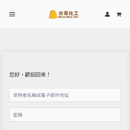
跳
至
主
要
內
容
您好，歡迎回來！