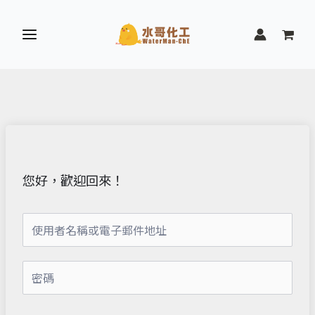
跳
至
主
要
內
容
您好，歡迎回來！