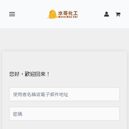
跳
至
主
要
內
容
您好，歡迎回來！