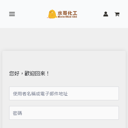
跳
至
主
要
內
容
您好，歡迎回來！