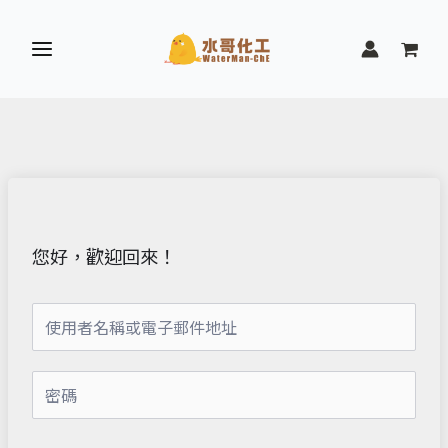
跳
至
主
要
內
容
您好，歡迎回來！