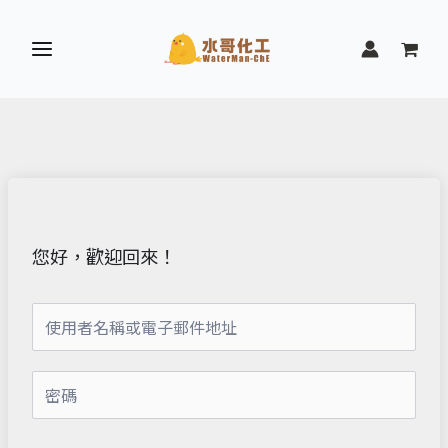
跳
至
主
要
內
容
您好，歡迎回來！