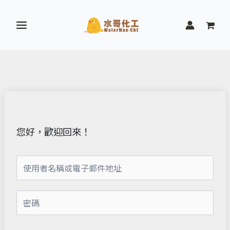
跳
至
主
要
內
容
您好，歡迎回來！