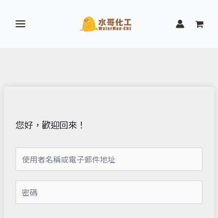
跳
至
主
要
內
容
您好，歡迎回來！