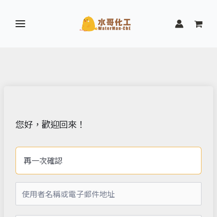
跳
至
主
要
內
容
您好，歡迎回來！
再一次確認