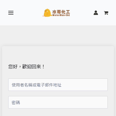
跳
至
主
要
內
容
您好，歡迎回來！