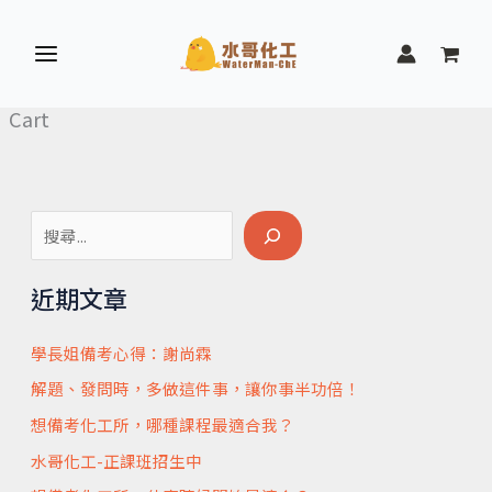
跳
至
主
要
Cart
內
容
搜
尋
近期文章
學長姐備考心得：謝尚霖
解題、發問時，多做這件事，讓你事半功倍！
想備考化工所，哪種課程最適合我？
水哥化工-正課班招生中