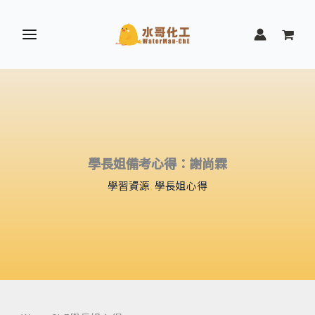
跳
至
主
要
內
容
學長姐備考心得：謝尚霖
學習資源
,
學長姐心得