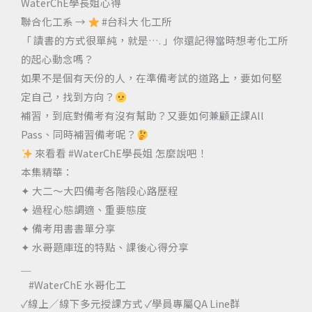
WaterChE學長姐心得
聯合化工系 →
#台科大 化工所
「 讀書的方式很單純，就是…. 」你還記得當時想考化工所
的起心動念嗎？
如果不是個有天份的人，在準備考試的道路上，要如何堅
定自己，找到方向？
補習，到底對備考有沒有幫助？又要如何兼顧正課All
Pass、同時補習備考呢？
來看看 #WaterChE學長姐 怎麼說吧！
本集精華：
✦ 大二～大四備考各階段心路歷程
✦ 過程心態調適、重要態度
✦ 備考用書書單分享
✦ 水哥題庫班的特點、課後心得分享
＿
⠀#WaterChE 水哥化工
✓線上／線下多元授課方式 ✓學員專屬QA Line群