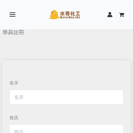
跳
至
主
要
學員註冊
內
容
名字
姓氏