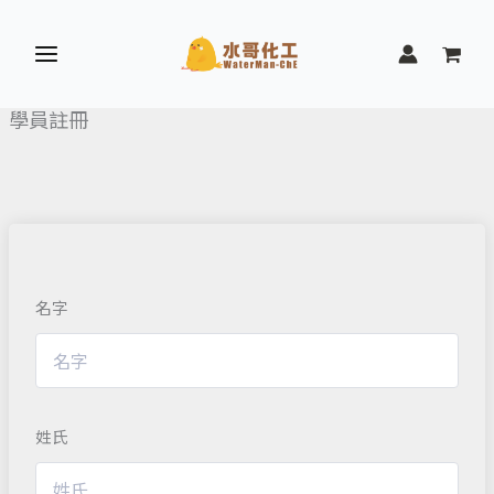
跳
至
主
要
學員註冊
內
容
名字
姓氏