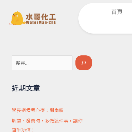
跳
首頁
至
主
要
內
容
搜
尋
近期文章
學長姐備考心得：謝尚霖
解題、發問時，多做這件事，讓你
事半功倍！