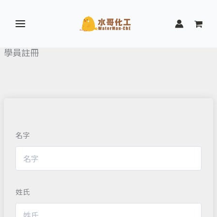
跳
至
主
要
學員註冊
內
容
名字
姓氏