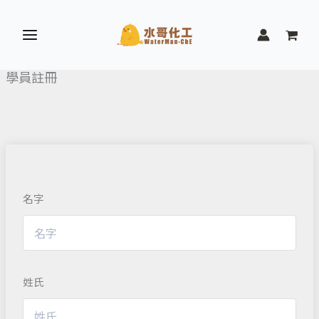
跳
至
主
要
學員註冊
內
容
名字
姓氏