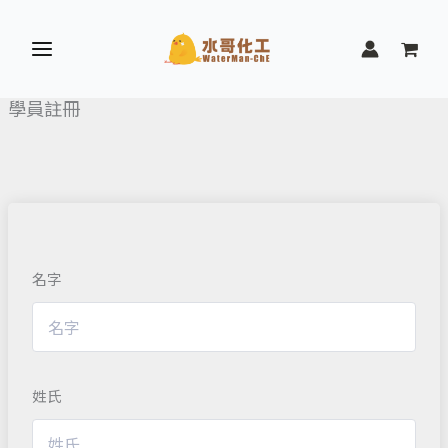
跳
至
主
要
學員註冊
內
容
名字
姓氏