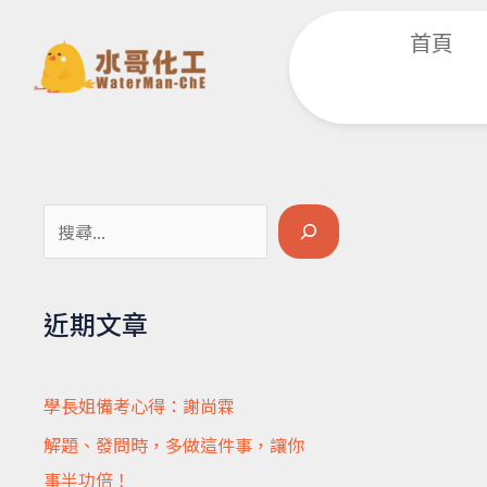
跳
首頁
至
主
要
內
容
搜
尋
近期文章
學長姐備考心得：謝尚霖
解題、發問時，多做這件事，讓你
事半功倍！