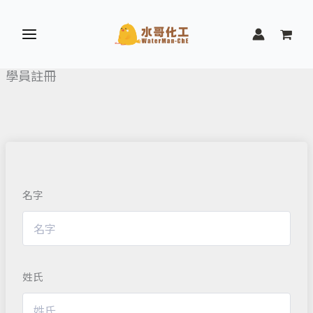
跳
至
主
要
學員註冊
內
容
名字
姓氏