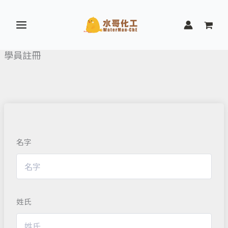
跳
至
主
要
學員註冊
內
容
名字
姓氏